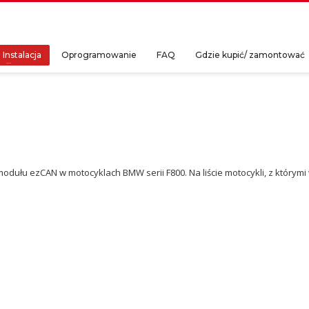
Instalacja
Oprogramowanie
FAQ
Gdzie kupić/ zamontować
dułu ezCAN w motocyklach BMW serii F800. Na liście motocykli, z którymi