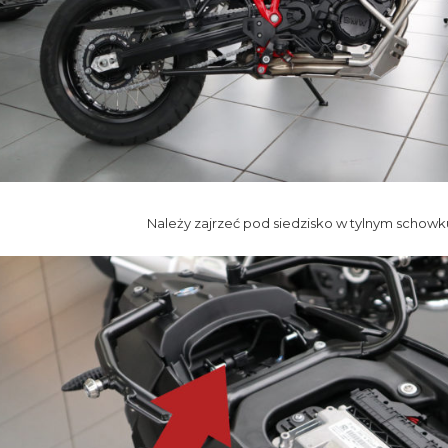
Należy zajrzeć pod siedzisko w tylnym schowk