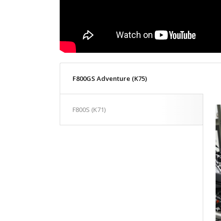
F800GS Adventure (K75)
F800S (K71)