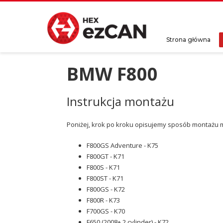
Strona główna
BMW F800
Instrukcja montażu
Poniżej, krok po kroku opisujemy sposób montażu mo
F800GS Adventure - K75
F800GT - K71
F800S - K71
F800ST - K71
F800GS - K72
F800R - K73
F700GS - K70
F650 (2008+ 2 cylinder) - K72